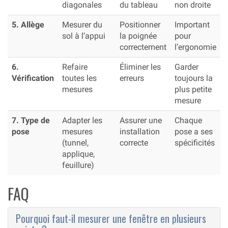
diagonales
du tableau
non droite
5. Allège
Mesurer du
Positionner
Important
sol à l’appui
la poignée
pour
correctement
l’ergonomie
6.
Refaire
Éliminer les
Garder
Vérification
toutes les
erreurs
toujours la
mesures
plus petite
mesure
7. Type de
Adapter les
Assurer une
Chaque
pose
mesures
installation
pose a ses
(tunnel,
correcte
spécificités
applique,
feuillure)
FAQ
Pourquoi faut-il mesurer une fenêtre en plusieurs