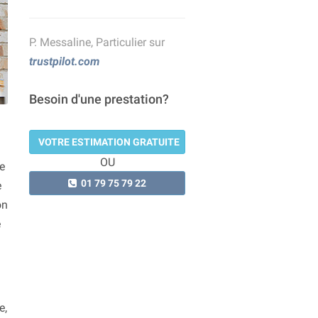
P. Messaline, Particulier sur
trustpilot.com
Besoin d'une prestation?
VOTRE ESTIMATION GRATUITE
OU
de
01 79 75 79 22
e
on
e
e,