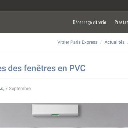
Dépannage vitrerie
Presta
Vitrier Paris Express
Actualités
es des fenêtres en PVC
ss
, 7 Septembre