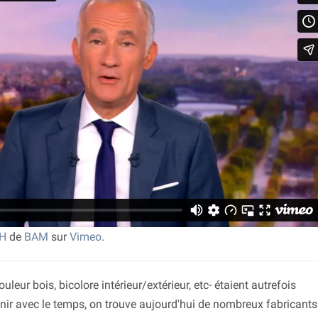
0H
de
BAM
sur
Vimeo
.
uleur bois, bicolore intérieur/extérieur, etc- étaient autrefois
unir avec le temps, on trouve aujourd'hui de nombreux fabricants