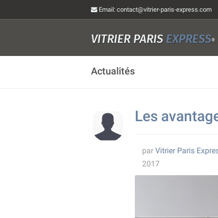
Email
: contact@vitrier-paris-express.com
VITRIER PARIS
EXPRESS
®
Actualités
Les avantag
par
Vitrier Paris Expre
2017