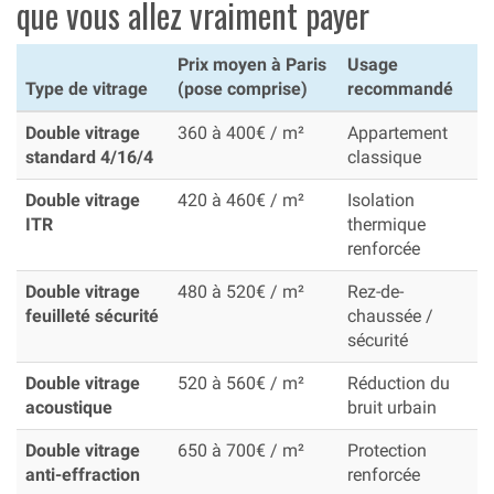
que vous allez vraiment payer
Prix moyen à Paris
Usage
Type de vitrage
(pose comprise)
recommandé
Double vitrage
360 à 400€ / m²
Appartement
standard 4/16/4
classique
Double vitrage
420 à 460€ / m²
Isolation
ITR
thermique
renforcée
Double vitrage
480 à 520€ / m²
Rez-de-
feuilleté sécurité
chaussée /
sécurité
Double vitrage
520 à 560€ / m²
Réduction du
acoustique
bruit urbain
Double vitrage
650 à 700€ / m²
Protection
anti-effraction
renforcée