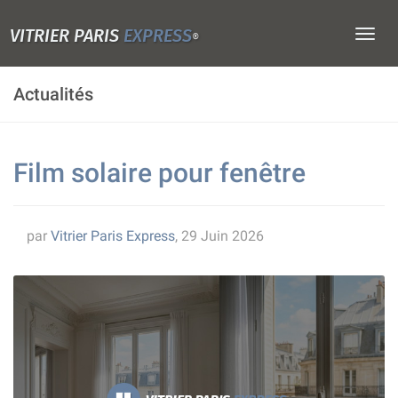
VITRIER PARIS
EXPRESS
Togg
®
navig
Actualités
Film solaire pour fenêtre
par
Vitrier Paris Express
, 29 Juin 2026