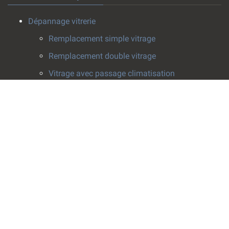
Dépannage vitrerie
Remplacement simple vitrage
Remplacement double vitrage
Vitrage avec passage climatisation
Pose survitrage
Effacement de rayure
Installation vitrerie
Fenêtres
Pose de fenêtre
Rabotage fenêtre
Crémone fenêtre
Fenêtres de toit