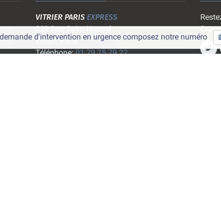
VITRIER PARIS
EXPRESS
Restez
rage
229 Rue Saint-Honoré
Expre
e demande d'intervention en urgence composez notre numéro
rage
75001 Paris
Téléphone:
01 79 75 79 22
Email:
contact@vitrier-paris-express.com
Questions:
www.question-reponses.com
Nous rejoindre
Vous êtes vitrier: