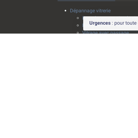
Dépannage vitrerie
Remplacement simple vit
Urgences
: pour tout
Remplacement double vit
Vitrage avec passage
climatisation
Pose survitrage
Effacement de rayure
Installation vitrerie
Fenêtres
Pose de fenêtre
Rabotage fenêtre
Crémone fenêtre
Fenêtres de toit
Vitrines
Vitrophanie
Film solaire anti-chaleur
Vérandas