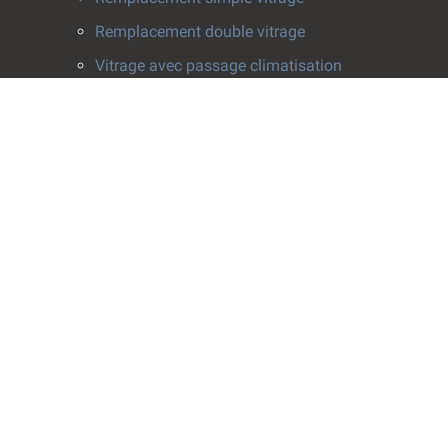
Remplacement double vitrage
Vitrage avec passage climatisation
Pose survitrage
Effacement de rayure
Installation vitrerie
Fenêtres
Pose de fenêtre
Rabotage fenêtre
Crémone fenêtre
Fenêtres de toit
Vitrines
Vitrophanie
Film solaire anti-chaleur