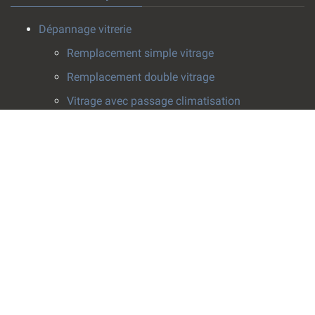
Dépannage vitrerie
Remplacement simple vitrage
Remplacement double vitrage
Vitrage avec passage climatisation
Pose survitrage
Effacement de rayure
Installation vitrerie
Fenêtres
Pose de fenêtre
Rabotage fenêtre
Crémone fenêtre
Fenêtres de toit