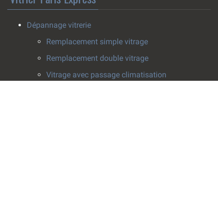
Dépannage vitrerie
Remplacement simple vitrage
Remplacement double vitrage
Vitrage avec passage climatisation
Pose survitrage
Effacement de rayure
Installation vitrerie
Fenêtres
Pose de fenêtre
Rabotage fenêtre
Crémone fenêtre
Fenêtres de toit