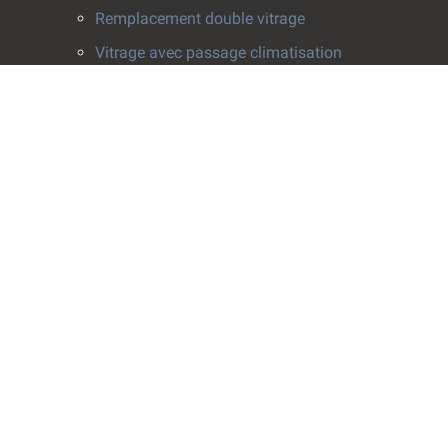
Remplacement double vitrage
Vitrage avec passage climatisation
Pose survitrage
Effacement de rayure
Installation vitrerie
Fenêtres
Pose de fenêtre
Rabotage fenêtre
Crémone fenêtre
Fenêtres de toit
Vitrines
Vitrophanie
Film solaire anti-chaleur