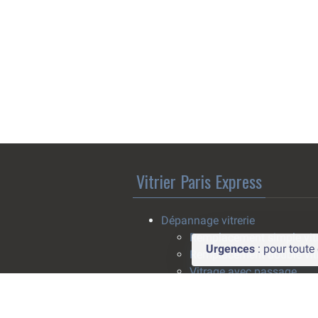
Vitrier Paris Express
Dépannage vitrerie
Remplacement simple vit
Urgences
: pour tout
Remplacement double vit
Vitrage avec passage
climatisation
Pose survitrage