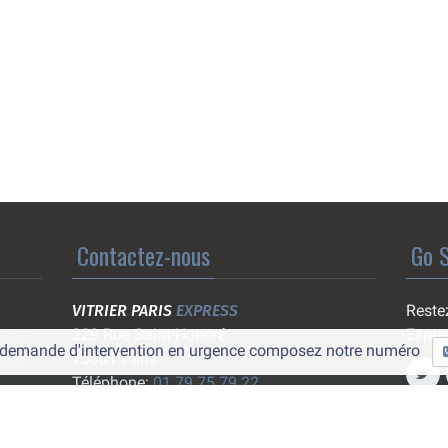
Contactez-nous
Go S
VITRIER PARIS
EXPRESS
Restez
rage
229 Rue Saint-Honoré
Expre
e demande d'intervention en urgence composez notre numéro
rage
75001 Paris
Téléphone:
01 79 75 79 22
Email:
contact@vitrier-paris-express.com
Questions:
www.question-reponses.com