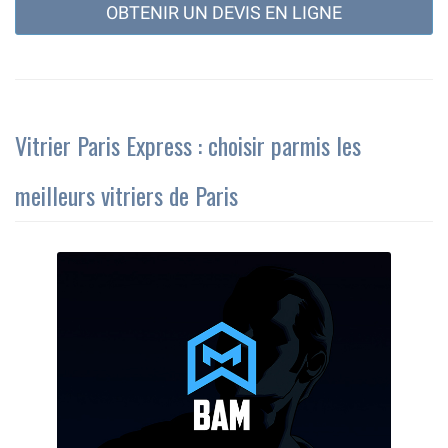
OBTENIR UN DEVIS EN LIGNE
Vitrier Paris Express : choisir parmis les
meilleurs vitriers de Paris