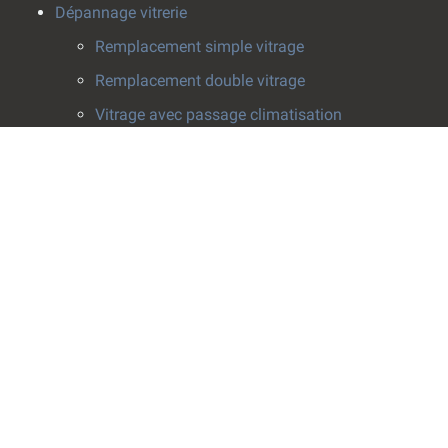
Dépannage vitrerie
Remplacement simple vitrage
Remplacement double vitrage
Vitrage avec passage climatisation
Pose survitrage
Effacement de rayure
Installation vitrerie
Fenêtres
Pose de fenêtre
Rabotage fenêtre
Crémone fenêtre
Fenêtres de toit
Vitrines