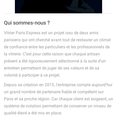
Qui sommes-nous ?
Vitrier Paris Express est un projet issu de deux amis
parisiens qui ont cherché avant tout de restaurer un climat
de confiance entre les particuliers et les professionnels de
la vitrerie. C’est pour cette raison que chaque artisan
présent a été rigoureusement sélectionné à la suite d’un
entretien permettant de juger de ses valeurs et de sa
volonté à participer à ce projet.
Depuis sa création en 2015, l’entreprise compte aujourd’hui
un grand nombre de partenaire fiable et compétent sur
Paris et sa proche région. Car chaque client est exigeant, un
système de notation permettant de conserver un niveau de
qualité élevé a été mis en place.